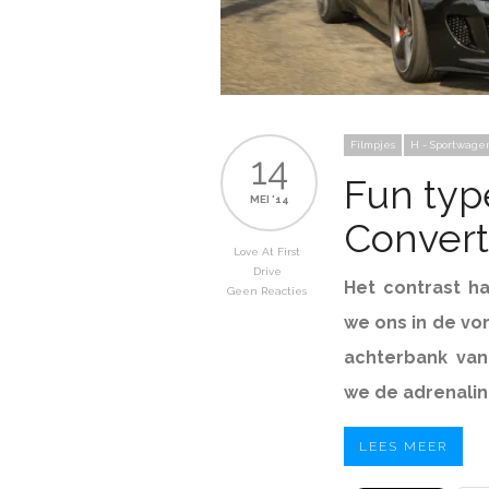
Filmpjes
H - Sportwage
14
Fun typ
MEI '14
Convert
Love At First
Drive
Het contrast ha
Geen Reacties
we ons in de vo
achterbank van
we de adrenaline
LEES MEER