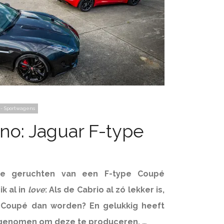
 - Sportwagens
rno: Jaguar F-type
te geruchten van een F-type Coupé
ik al in
love
: Als de Cabrio al zó lekker is,
 Coupé dan worden? En gelukkig heeft
 genomen om deze te produceren, …