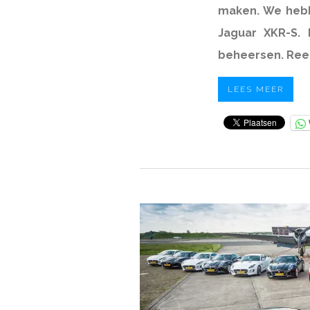
maken. We hebb
Jaguar XKR-S. 
beheersen. Ree
LEES MEER