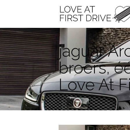
jaguar Ar
broers, éé
Love At Fi