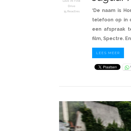
Love At First
Drive
‘De naam is Ho
15 Reacties
telefoon op in
een afspraak 
film, Spectre. E
LEES MEER