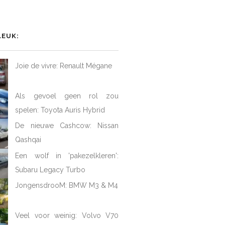
het
het
het
iel
rofiel
profiel
profiel
van
van
van
AtFirstDrive
@LAFD_NL
loveatfirstdrive
LoveAtFirstDriveNL
op
op
op
LEUK:
ebook
Twitter
Instagram
YouTube
Joie de vivre: Renault Mégane
Als gevoel geen rol zou
spelen: Toyota Auris Hybrid
De nieuwe Cashcow: Nissan
Qashqai
Een wolf in 'pakezelkleren':
Subaru Legacy Turbo
JongensdrooM: BMW M3 & M4
Veel voor weinig: Volvo V70