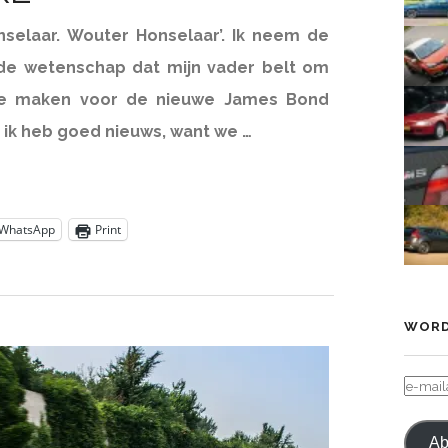
nselaar. Wouter Honselaar’. Ik neem de
 de wetenschap dat mijn vader belt om
te maken voor de nieuwe James Bond
n ik heb goed nieuws, want we …
WhatsApp
Print
WORD
E-
MAIL
Ab