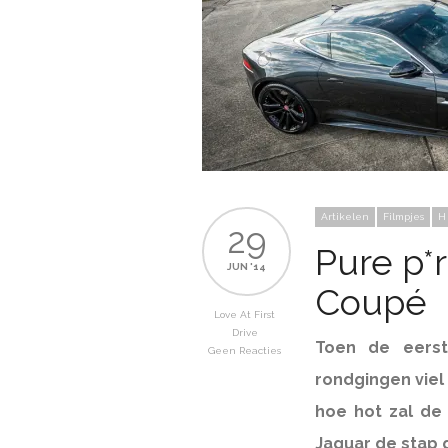
Artikelen
Filmpjes
H
29
Pure p*
JUN '14
Coupé
Love At First
Drive
Toen de eers
Geen Reacties
rondgingen viel 
hoe hot zal de
Jaguar de stap