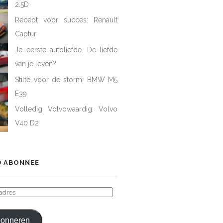
2.5D
Recept voor succes: Renault
Captur
Je eerste autoliefde. De liefde
van je leven?
Stilte voor de storm: BMW M5
E39
Volledig Volvowaardig: Volvo
V40 D2
 ABONNEE
ADRES
onneren