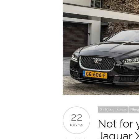
D - Middenklasse
Filmp
22
Not for 
NOV '15
Jaguar 