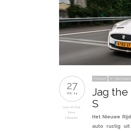
Filmpjes
H - Sportwage
27
Jag the
JUL '14
S
Love At First
Drive
Het Nieuwe Rijd
1 Reactie
auto rustig ui