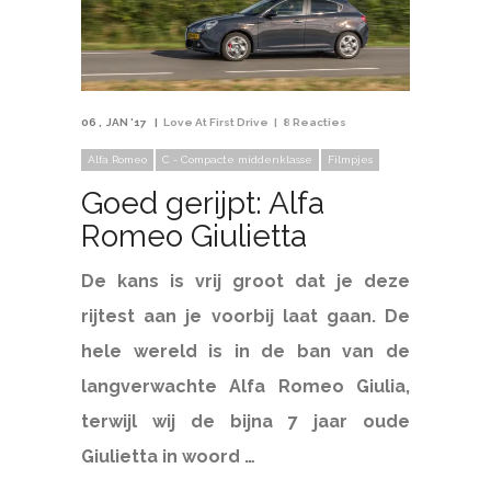
06
JAN '17
Love At First Drive
8 Reacties
Alfa Romeo
C - Compacte middenklasse
Filmpjes
Goed gerijpt: Alfa
Romeo Giulietta
De kans is vrij groot dat je deze
rijtest aan je voorbij laat gaan. De
hele wereld is in de ban van de
langverwachte Alfa Romeo Giulia,
terwijl wij de bijna 7 jaar oude
Giulietta in woord …