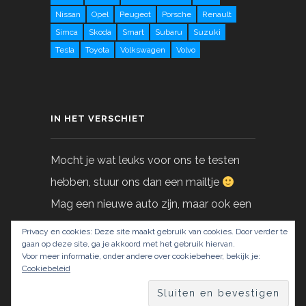
Nissan
Opel
Peugeot
Porsche
Renault
Simca
Skoda
Smart
Subaru
Suzuki
Tesla
Toyota
Volkswagen
Volvo
IN HET VERSCHIET
Mocht je wat leuks voor ons te testen
hebben, stuur ons dan een mailtje
Mag een nieuwe auto zijn, maar ook een
gebruikte!
Privacy en cookies: Deze site maakt gebruik van cookies. Door verder te
gaan op deze site, ga je akkoord met het gebruik hiervan.
Voor meer informatie, onder andere over cookiebeheer, bekijk je:
info@LoveAtFirstDrive.nl
Cookiebeleid