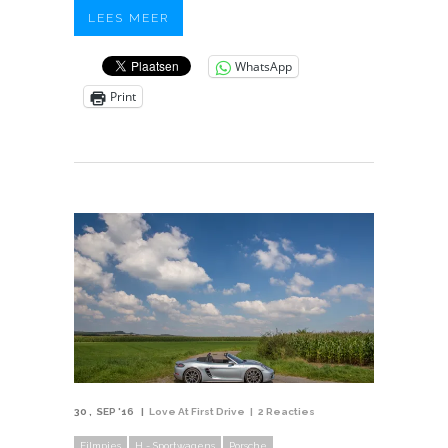
LEES MEER
WhatsApp
Print
30
SEP '16
Love At First Drive
2 Reacties
Filmpjes
H - Sportwagens
Porsche