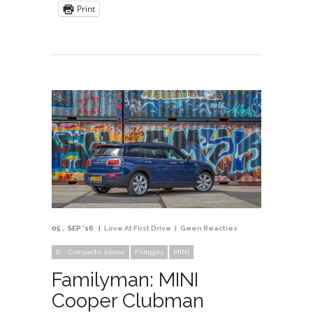
Print
05
SEP '16
Love At First Drive
Geen Reacties
B - Compacte klasse
Filmpjes
MINI
Familyman: MINI
Cooper Clubman