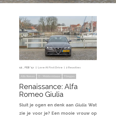
12
FEB '17
Love At First Drive
2 Reacties
Alfa Romeo
D - Middenklasse
Filmpjes
Renaissance: Alfa
Romeo Giulia
Sluit je ogen en denk aan
Giulia
.
Wat
zie je voor je? Een mooie vrouw op