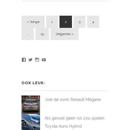
« Vorige
1
2
3
4
…
15
Volgende »
Bekijk
Bekijk
Bekijk
Bekijk
het
het
het
het
profiel
profiel
profiel
profiel
van
van
van
van
LoveAtFirstDrive
@LAFD_NL
loveatfirstdrive
LoveAtFirstDriveNL
op
op
op
op
OOK LEUK:
Facebook
Twitter
Instagram
YouTube
Joie de vivre: Renault Mégane
Als gevoel geen rol zou spelen:
Toyota Auris Hybrid