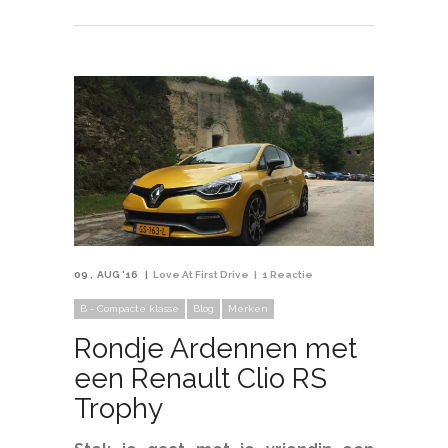
09
AUG '16
Love At First Drive
1 Reactie
B - Compacte klasse
Blog
Merken
Rondje Ardennen met
een Renault Clio RS
Trophy